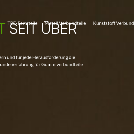
ST
SEIT ÜBER
e
TPE-Formteile
Metall Verbundteile
Kunststoff Verbund
sern und für jede Herausforderung die
te Kundenerfahrung für Gummiverbundteile