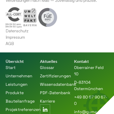
Verbindungen nach Maß – zuverlässig und präzise.
Datenschutz
Impressum
AGB
Übersicht
Aktuelles
Kontakt
Start
Glossar
Oberrainer Feld
10
Unternehmen
Zertifizierungen
D-83104
Leistungen
Wissensdatenbank
Ostermünchen
Produkte
PDF-Datenbank
+49 80 67 90 67-
Bauteilanfrage
Karriere
0
Projektreferenzen
info@gume.de