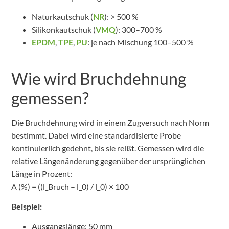
Naturkautschuk (
NR
): > 500 %
Silikonkautschuk (
VMQ
): 300–700 %
EPDM
,
TPE
,
PU
: je nach Mischung 100–500 %
Wie wird Bruchdehnung
gemessen?
Die Bruchdehnung wird in einem Zugversuch nach Norm
bestimmt. Dabei wird eine standardisierte Probe
kontinuierlich gedehnt, bis sie reißt. Gemessen wird die
relative Längenänderung gegenüber der ursprünglichen
Länge in Prozent:
A (%) = ((l_Bruch – l_0) / l_0) × 100
Beispiel:
Ausgangslänge: 50 mm